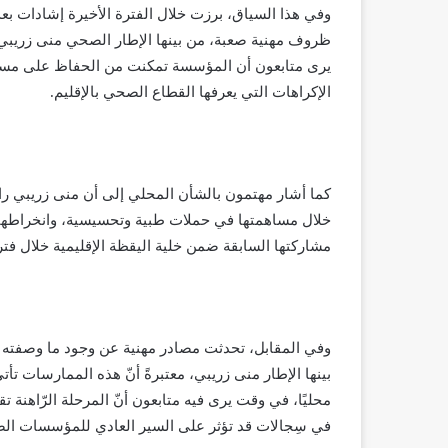
وفي هذا السياق، برزت خلال الفترة الأخيرة إشادات بعد
ظروف مهنية صعبة، من بينها الإطار الصحي منى زريبي،
يرى متابعون أن المؤسسة تمكنت من الحفاظ على مستوى
الإكراهات التي يعرفها القطاع الصحي بالإقليم.
كما أشار مهتمون بالشأن المحلي إلى أن منى زريبي راك
خلال مساهمتها في حملات طبية وتحسيسية، وانخراطها 
مشاركتها السابقة ضمن خلية اليقظة الإقليمية خلال فترة 
وفي المقابل، تحدثت مصادر مهنية عن وجود ما وصفته 
بينها الإطار منى زريبي، معتبرةً أنّ هذه الممارسات ت
محليًا، في وقت يرى فيه متابعون أنّ المرحلة الرّاهنة
في سِجالات قد تؤثر على السير العادي للمؤسسات الص