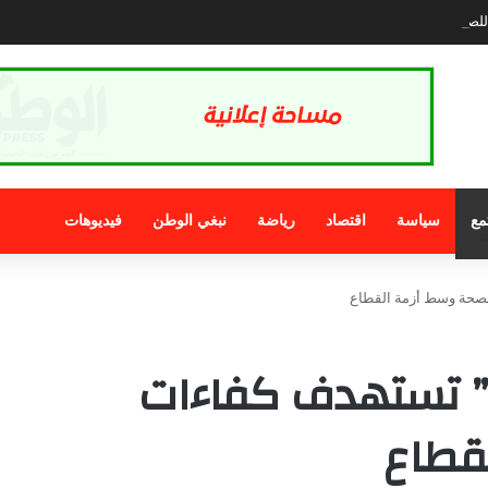
صحافة.. الذي نريد
مع
سياسة
اقتصاد
رياضة
نبغي الوطن
فيديوهات
لصحة وسط أزمة القطاع
ة” تستهدف كفاءات
قطاع