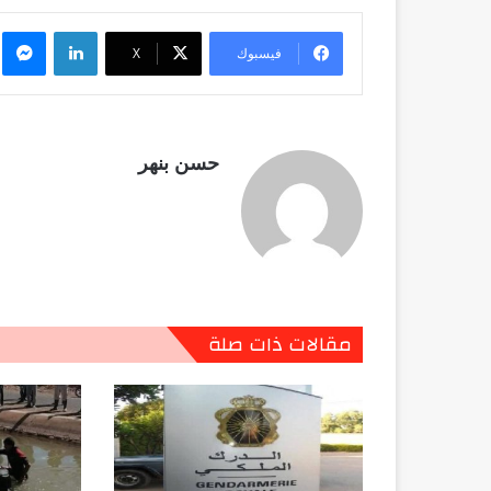
لينكدإن
م
فيسبوك
X
حسن بنهر
مقالات ذات صلة