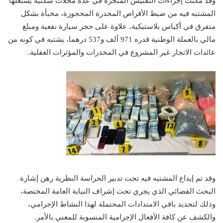
وقد مكنت إجراءات التفتيش المنجزة في عدة محلات سكنية يستغلها
المشتبه فيه من ضبط الأقراص المخدرة المحجوزة، مخبأة بشكل
متفرق في أكياس بلاستيكية، علاوة على حجز سيارة نفعية ومبلغ
مالي بالعملة الوطنية قدره 971 ألف و537 درهما، يشتبه في كونه من
عائدات الاتجار غير المشروع في المخدرات والمؤثرات العقلية.
وقد تم إيداع المشتبه فيه تحت تدبير الحراسة النظرية رهن إشارة
البحث القضائي الذي يجري تحت إشراف النيابة العامة المختصة،
وذلك لتحديد باقي الامتدادات المحتملة لهذا النشاط الإجرامي،
والكشف عن كافة الأفعال الإجرامية المنسوبة للمعني بالأمر.