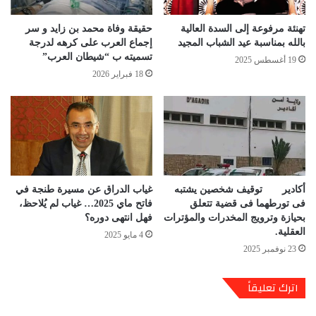
تهنئة مرفوعة إلى السدة العالية
حقيقة وفاة محمد بن زايد و سر
بالله بمناسبة عيد الشباب المجيد
إجماع العرب على كرهه لدرجة
تسميته ب “شيطان العرب”
19 أغسطس 2025
18 فبراير 2026
أكادير توقيف شخصين يشتبه
غياب الدراق عن مسيرة طنجة في
فى تورطهما فى قضية تتعلق
فاتح ماي 2025… غياب لم يُلاحظ،
بحيازة وترويج المخدرات والمؤترات
فهل انتهى دوره؟
العقلية.
4 مايو 2025
23 نوفمبر 2025
اترك تعليقاً