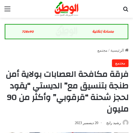
بحث عن
الق
الرئيسية
/
مجتمع
مجتمع
فرقة مكافحة العصابات بولاية أمن
طنجة بتنسيق مع” الديستي “يقود
لحجز شحنة “قرقوبي” وأكثر من 90
مليون
رشيد رابح
20 ديسمبر 2023