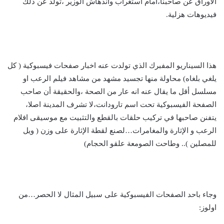
الأوراق عن صاحبنا،امام استغراب واندهاش الوزير ،تولد عن ذلك
فيديوهات هزلية.
هذا السيناريو المفبرك الذي تولدت عنه اخبار صفحات فيسبوكية ( كل
يلغي بلغاه) محاولة منها تجسيد مشهد من مشاهد فيلم الرعب او
مسلسل أقل ما يقال عنه انه عار من الصحة ،والحقيقة أن صاحب
الصفحة الفيسبوكية تحت اسم تارودانت،لا تشرف المدينة اصلا،
يتفنن صاحبها في تركيب حلقات بالقطع والتثبيت مع موسيقى افلام
الرعب و الإثارة والمغامرات…لصنع لقطة الإثارة على وزن ( ويل
للمصلين ).. وطاحت الصومعة علقو الحجام)
وجاء باحد الصفحات الفيسبوكية على سبيل المثال لا الحصر…من
اولوز: