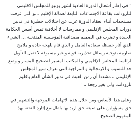
” في إطار أشغال الدورة العادية لشهر يونيو للمجلس الاقليمي
لتارودانت بقاعة الاجتماعات التابعة لعمالة الإقليم …و التي عرفت
مستجدات أثناء انعقاد الدورة عرت عن اختلالات خطيرة في تدبير
دورات المجلس الإقليمي و ممارسات لا أخلاقية تمس أسس الحكامة
الجيدة و تضرب في الصميم مصداقية المؤسسة المنتخبة … الشيء
الذي أثار حفيظة سعادة العامل و الذي قام بلهجة حادة و ملامح
صارمة بتوجيه رسائل تحذيرية قوية و غير مسبوقة لا تقبل التأويل
لرئاسة المجلس الإقليمي و المكتب المسير لتصحيح المسار و وضع
حد للتسيب و الارتجالية و المزاجية التي تعرف سير المجلس
الإقليمي .. مشددا أن زمن العبث في تدبير الشأن العام باقليم
تارودانت ولى بغير رجعة .. ”
وعلى هذا الأساس،ومن خلال هذه الاتهامات الموجهة والتشهير في
حق مسؤولين على صيغة حق اريد بها باطل،مع إثارة الفتنة بهذا
المفهوم الصحيح.