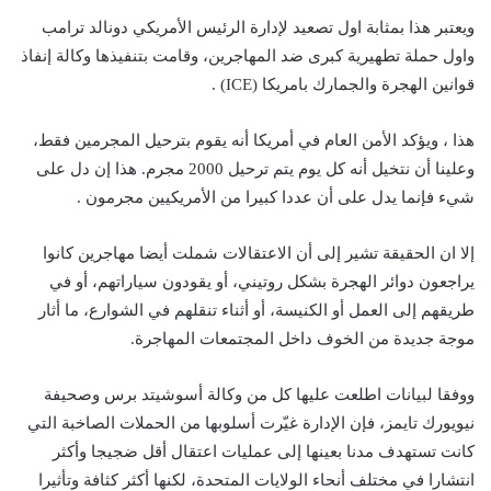
ويعتبر هذا بمثابة اول تصعيد لإدارة الرئيس الأمريكي دونالد ترامب
واول حملة تطهيرية كبرى ضد المهاجرين، وقامت بتنفيذها وكالة إنفاذ
قوانين الهجرة والجمارك بامريكا (ICE) .
هذا ، ويؤكد الأمن العام في أمريكا أنه يقوم بترحيل المجرمين فقط،
وعلينا أن نتخيل أنه كل يوم يتم ترحيل 2000 مجرم. هذا إن دل على
شيء فإنما يدل على أن عددا كبيرا من الأمريكيين مجرمون .
إلا ان الحقيقة تشير إلى أن الاعتقالات شملت أيضا مهاجرين كانوا
يراجعون دوائر الهجرة بشكل روتيني، أو يقودون سياراتهم، أو في
طريقهم إلى العمل أو الكنيسة، أو أثناء تنقلهم في الشوارع، ما أثار
موجة جديدة من الخوف داخل المجتمعات المهاجرة.
ووفقا لبيانات اطلعت عليها كل من وكالة أسوشيتد برس وصحيفة
نيويورك تايمز، فإن الإدارة غيّرت أسلوبها من الحملات الصاخبة التي
كانت تستهدف مدنا بعينها إلى عمليات اعتقال أقل ضجيجا وأكثر
انتشارا في مختلف أنحاء الولايات المتحدة، لكنها أكثر كثافة وتأثيرا