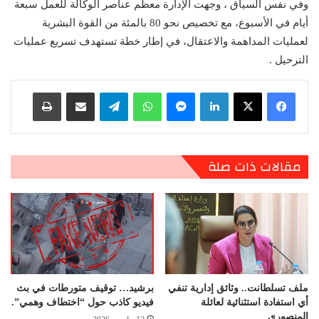
وفي نفس السياق ، وجهت الإدارة معظم عناصر الوكالة للعمل سبعة
أيام في الأسبوع، مع تخصيص نحو 80 بالمئة من القوة البشرية
لعمليات المداهمة والاعتقال، في إطار خطة تستهدف تسريع عمليات
الترحيل .
لينكدإن
ماسنجر
واتساب
تيلقرام
مشاركة عبر البريد
طباعة
مقالات ذات صلة
ملف تسلطانت.. وثائق إدارية تنفي
برشيد… توقيف متورطات في بث
أي استفادة استثنائية لعائلة
فيديو كاذب حول “اختطاف وهمي”.
المنصوري