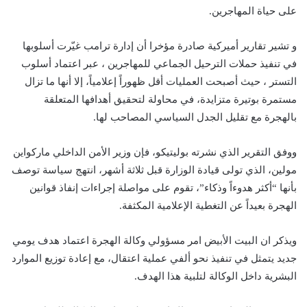
على حياة المهاجرين.
و تشير تقارير أميركية صادرة مؤخرا أن إدارة ترامب غيّرت أسلوبها
في تنفيذ حملات الترحيل الجماعي للمهاجرين ، عبر اعتماد أسلوب
التستر ، حيث أصبحت العمليات أقل ظهوراً إعلامياً، إلا أنها ما تزال
مستمرة بوتيرة متزايدة، في محاولة لتحقيق أهدافها المتعلقة
بالهجرة مع تقليل الجدل السياسي المصاحب لها.
ووفق التقرير الذي نشرته بوليتيكو، فإن وزير الأمن الداخلي ماركواين
مولين، الذي تولى قيادة الوزارة قبل ثلاثة أشهر، انتهج سياسة توصف
بأنها “أكثر هدوءاً وذكاء”، تقوم على مواصلة إجراءات إنفاذ قوانين
الهجرة بعيداً عن التغطية الإعلامية المكثفة.
ويذكر ان البيت الأبيض امر مسؤولي وكالة الهجرة اعتماد هدف يومي
جديد يتمثل في تنفيذ نحو ألفي عملية اعتقال، مع إعادة توزيع الموارد
البشرية داخل الوكالة لتلبية هذا الهدف.