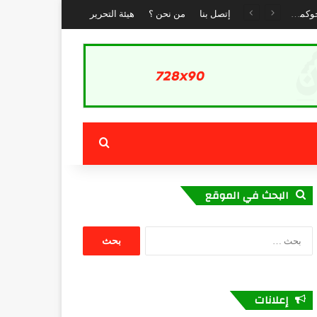
جمعية “الشباب الرائد” تستعرض تجربة الداخلة في التنمية المستدامة خلال لقاء حول العمل المناخي والحوكمة البيئية بكوتونو :
إتصل بنا
من نحن ؟
هيئة التحرير
بحث عن
البحث في الموقع
البحث
عن:
إعلانات