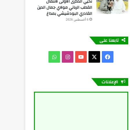
تحيي الذكرى الأولى لانتقال
القطب الرباني مولاي جمال الدين
القادري البودشيشي بمداغ
6 أغسطس 2026
تابعنا على
فيسبوك
X
يوتيوب
انستقرام
واتساب
الإعلانات