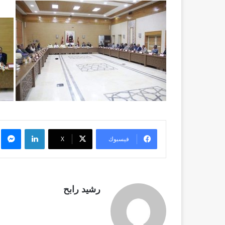
لينكدإن
م
فيسبوك
X
رشيد رابح