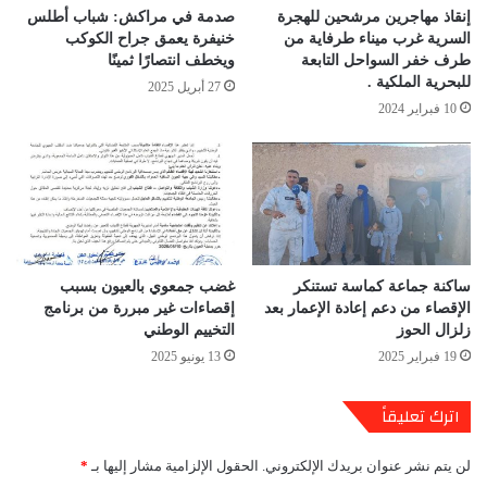
إنقاذ مهاجرين مرشحين للهجرة
صدمة في مراكش: شباب أطلس
السرية غرب ميناء طرفاية من
خنيفرة يعمق جراح الكوكب
طرف خفر السواحل التابعة
ويخطف انتصارًا ثمينًا
للبحرية الملكية .
27 أبريل 2025
10 فبراير 2024
ساكنة جماعة كماسة تستنكر
غضب جمعوي بالعيون بسبب
الإقصاء من دعم إعادة الإعمار بعد
إقصاءات غير مبررة من برنامج
زلزال الحوز
التخييم الوطني
19 فبراير 2025
13 يونيو 2025
اترك تعليقاً
لن يتم نشر عنوان بريدك الإلكتروني.
الحقول الإلزامية مشار إليها بـ
*