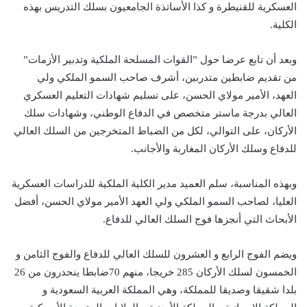
العسكرية للقنيطرة و كذا الأساتذة الجامعيون بسلك التدريس بهذه
الكلية.
وبعد أن تابع عرضا حول ”القوات المسلحة الملكية وتدبير الأزمات”
من تقديم ضابطين متدربين، أشرف صاحب السمو الملكي ولي
العهد، الأمير مولاي الحسن، على تسليم شهادات التعليم العسكري
العالي بدرجة ماستر متخصص في الدفاع الوطني، وشهادات سلك
الأركان، على التوالي، لكل من الضباط المتخرجين من السلك العالي
للدفاع وسلك الأركان المغاربة والأجانب.
وبهذه المناسبة، سلم العميد مدير الكلية الملكية للدراسات العسكرية
العليا، لصاحب السمو الملكي ولي العهد الأمير مولاي الحسن، أفضل
الأبحاث التي أنجزها فوج السلك العالي للدفاع.
ويضم الفوج الرابع و العشرون للسلك العالي للدفاع والفوج الثامن و
الخمسون لسلك الأركان 285 خريجا، منهم 70ضابطا ينحدرون من 26
بلدا شقيقا وصديقا للمملكة، وهي المملكة العربية السعودية و