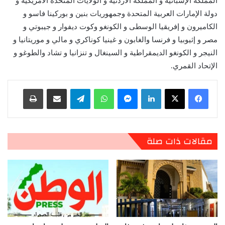
المملكة الإسبانية و المملكة الأردنية و الولايات المتحدة الأمريكية و
دولة الإمارات العربية المتحدة وجمهوريات بنين و بوركينا فاسو و
الكاميرون و إفريقيا الوسطى و الكونغو وكوت ديفوار و جيبوتي و
مصر و إثيوبيا و فرنسا والغابون و غينيا كوناكري و مالي و موريتانيا و
النيجر و الكونغو الديمقراطية و السينغال و تنزانيا و تشاد والطوغو و
الإتحاد القمري.
لينكدإن
ماسنجر
واتساب
تيلقرام
مشاركة عبر البريد
طباعة
مقالات ذات صلة