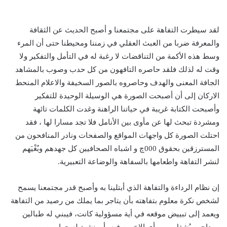
لقد سيطرت التفاهة على مجتمعنا و أصبح الحديث عن الثقافة
والمعرفة ضربا من العبث العقلي في زمننا ومحيطنا حتى أن المرء
وسط هذه الأكمة من التناقضات لا رغبة له في التأمل والتفكير ولا
وقت له لذلك فلقد حاصره التافهون من كل حدب وصوب بالمشاهد
الجافة المعنى والهدف وحاصروه بالصور السخيفة والاعلام المنحط
الاركان إلى أن أصبحت الصورة هي الوسيلة الوحيدة للتفكير
وأصبحت الكتابة غريبة في حياتنا الراهنة وغدت الكلمات تائهة
ومشردة تبحث لها عن مأوى بين الأنامل فلا تجد مسارا لها ، فقد
احتلت الصورة كل واجهات المواقع والصفحات ونادر المنافحون من
المسترزقين بحقوق 000چ و اشباه الصحافيين كل جهدهم وبُغْيَهم
لنشر التفاهة واطعامها بالسفاهة والوضاعة التعبيرية.
إن نظام الرداءة والتفاهة الذي أبتلينا به وأصبح قدر مجتمعنا يسمح
لشخص نكرة معلوم بتفاهته بأن يتاجر بما يملك من رصيد من التفاهة
ويعمد إلى تبييض موقعه في أية مسؤولية كانت، فيبني له طبالين