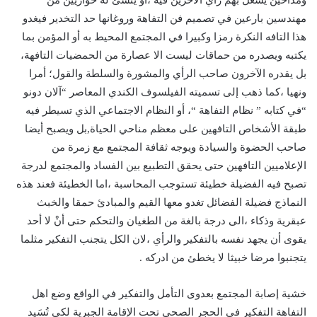
ومداحين يُشغل بهم رأي الاخرين فيه ،أو ينشئ له حواريين من
مهندسين بارعين في تصميم فن التفاهة وروغانها حد التخدير فيغدو
هذا التافه النكرة رمزا وكبيرا في المجتمع المحيط به أو المؤمن بما
يكتبه ويصدره من حماقات ليست الا عصارة من الحمضيات التافهة،
بل يقدره الآخرون صاحب الرأي والمشورة والسلطة والقول؛ أمرا
ونهيا ،كما ذهب إلى تسميته الفيلسوف الكندي المعاصر “آلان دونو
“في كتابه ” نظام التفاهة “، أو النظام الاجتماعي الذي تسيطر فيه
طبقة الأشخاص التافهين على معظم مناحي الحياة,بل ويصبح أيضا
صاحب الحضوة والسيادة ويوجه ثقافة المجتمع مع زمرة من
الإعلاميين التافهين حتى يحقق التطبيع بين الفساد والمجتمع لدرجة
تصبح فيه الفضيلة خطيئة تستوجب المحاسبة ،اما الخطيئة فعند هذه
النماذج فضيلة الفضائل تغدو معها القيم والمبادئ حمقا والخبث
عبقرية وذكاء ،الى درجة بالغة من الطغيان والتحكم حتى أنْ لا أحد
يقوى أن يجهد نفسه بالتفكير والرأي ،لان الكل يتجنب التفكير مثلما
يتجنبوا مرضا خبيثا لا يخطئ من ادركه .
خشية إصابة المجتمع بعدوى التأمل والتفكير في الواقع وضع اهل
التفاهة التفكير في الحجر الصحي تحت الإقامة الجبرية لكي تُسَيد