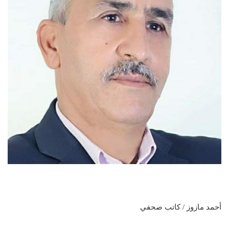
أحمد مازوز / كاتب صحفي