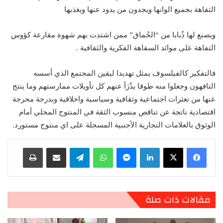
التفاهة بجميع الوانها ويجدون من يدود عنها ويغذيها
ويصنع لها ذُبابا من “الحُماق” ممن اشتدت بهم شهوة مقارعة كؤوس
التفاهة على موائد السفاهة الفكرية والثقافية .
فالتفكير كالفيلسوف يمثل تهديدا ليقين المجتمع الذي أسسه
التافهون وجعلوا منه طوقا يدْرَأ عنهم كل تأويلات ممارستهم وما ينتج
عنها من تعثرات اجتماعية وثقافية وسياسية واخلاقية وبدرجة محرجة
اقتصادية ناتجة عن تناقص منسوب الثقة في المنتوج المحلي أمام
الوثوق بالعلامات التجارية الأجنبية المسجلة على اي منتوج مستورد.
لينكدإن
ماسنجر
واتساب
تيلقرام
مشاركة عبر البريد
طباعة
مقالات ذات صلة