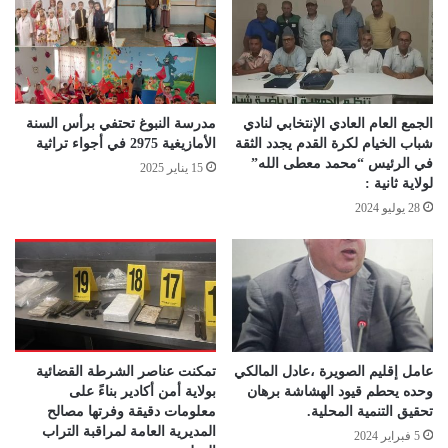
الجمع العام العادي الإنتخابي لنادي
مدرسة النبوغ تحتفي برأس السنة
شباب الخيام لكرة القدم يجدد الثقة
الأمازيغية 2975 في أجواء تراثية
في الرئيس “محمد معطى الله”
15 يناير 2025
لولاية ثانية :
28 يوليو 2024
عامل إقليم الصويرة ،عادل المالكي
تمكنت عناصر الشرطة القضائية
وحده يحطم قيود الهشاشة برهان
بولاية أمن أكادير بناءً على
تحقيق التنمية المحلية.
معلومات دقيقة وفرتها مصالح
المديرية العامة لمراقبة التراب
5 فبراير 2024