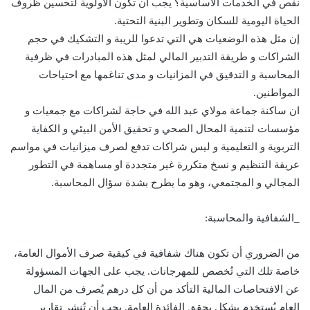
نقص في الخدمات الأساسية؟ يجب أن تكون الأولوية لتحسين ظروف
الحياة اليومية للسكان وتطوير البنية التحتية.
إن مثل هذه الوضعيات هي التي تدعوا للريبة و التشكيك في حجم
الشراكات و طريقة التدبير المالي لمثل هذه المبادرات في ظرفية
المحاسبة و التدقيق في المزانيات و مدى تناغمها مع احتياحات
المواطنين.
ان ساكنة جماعة مولاي عبد الله في حاجة لشراكات مع جمعيات و
مؤسسات لتنمية المحال الصحي و تحقيق الأمن البيئي و الكفاية
التربوية و التعليمية و ليس شراكات تدفع لصرف ميزانيات في مواسم
عريقة التنظيم و نسخ متكررة غير متجددة او مساهمة في التطور
المجالي و المجتمعي، وهو ما يطرح بشدة سؤال المحاسبة.
_الشفافية والمحاسبة:
من الضروري أن تكون هناك شفافية في كيفية صرف الأموال العامة،
خاصة تلك التي تُخصص للمهرجانات. يجب على الجهات المسؤولة
عن الافتحاصات المالية التأكد من أن كل درهم يُصرف من المال
العام يُستخدم بشكل يحقق الفائدة العامة. يجب أن تُنشر تقارير