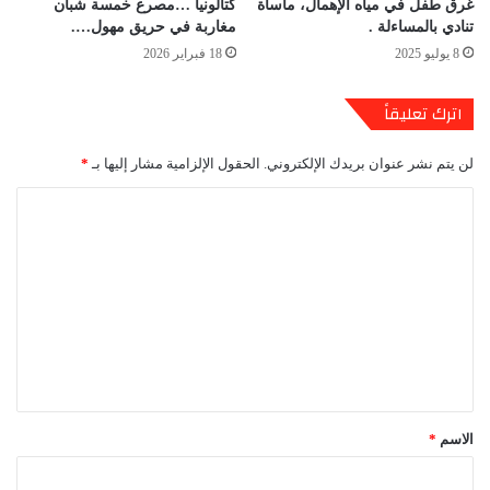
غرق طفل في مياه الإهمال، مأساة
كتالونيا …مصرع خمسة شبان
تنادي بالمساءلة .
مغاربة في حريق مهول….
8 يوليو 2025
18 فبراير 2026
اترك تعليقاً
لن يتم نشر عنوان بريدك الإلكتروني.
الحقول الإلزامية مشار إليها بـ
*
ا
ل
ت
ع
ل
ي
ق
*
الاسم
*