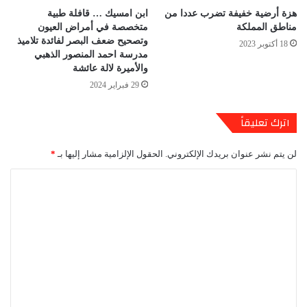
هزة أرضية خفيفة تضرب عددا من
ابن امسيك … قافلة طبية
مناطق المملكة
متخصصة في أمراض العيون
وتصحيح ضعف البصر لفائدة تلاميذ
18 أكتوبر 2023
مدرسة احمد المنصور الذهبي
والأميرة لالة عائشة
29 فبراير 2024
اترك تعليقاً
لن يتم نشر عنوان بريدك الإلكتروني.
الحقول الإلزامية مشار إليها بـ
*
ا
ل
ت
ع
ل
ي
ق