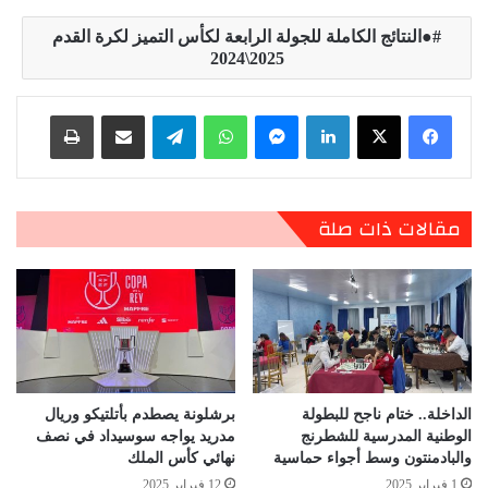
●النتائج الكاملة للجولة الرابعة لكأس التميز لكرة القدم
2025\2024
لينكدإن
ماسنجر
واتساب
تيلقرام
مشاركة عبر البريد
طباعة
مقالات ذات صلة
الداخلة.. ختام ناجح للبطولة
برشلونة يصطدم بأتلتيكو وريال
الوطنية المدرسية للشطرنج
مدريد يواجه سوسيداد في نصف
والبادمنتون وسط أجواء حماسية
نهائي كأس الملك
1 فبراير 2025
12 فبراير 2025