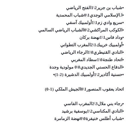
▪︎شباب بن جرير2\1الفتح الرياضي
▪︎ا.الإسلامي الوجدي1\0شباب المحمدية
▪︎سريع وادي زم1\1أولمبيك آسفي
▪︎الكوكب المراكشي2\0الشباب الرياضي السالمي
▪︎وداد فاس1\1نهضة بركان
▪︎أولمبيك خريبك1\2المغرب التطواني
▪︎النادي القنيطري0\1الرجاء الرياضي
▪︎اتحاد طنجة0\1سطاد المغربي
▪︎الدفاع الحسني الجديدي0\0 مولودية وجدة
▪︎حسنية أكادير2\1أولمبيك الدشيرة (2-1)▪︎
اتحاد يعقوب المنصور1\0الجيش الملكي (1-0)
▪︎رجاء بني ملال3\2المغرب الفاسي
▪︎النادي المكناسي2\1يوسفية برشيد
▪︎شباب أطلس خنيفرة0\0نهضة الزمامرة