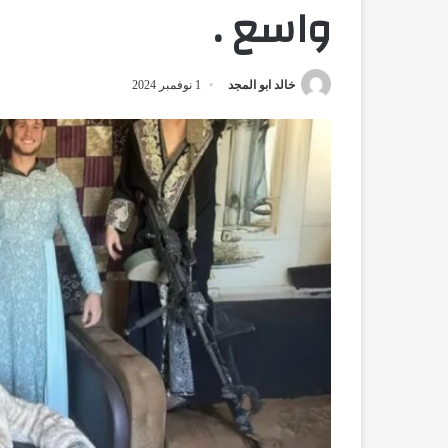
واسع .
خالد ابو المجد
1 نوفمبر 2024