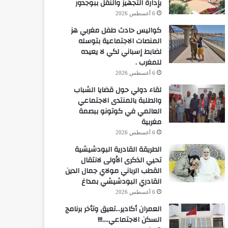
بإدارة التجهيز والنقل ببوجدور
6 أغسطس 2026
كواليس حادث طفل مغربي هز
المنصات الاجتماعية بتوسله
لضابط إسباني لكي لا يعيده
للمغرب .
6 أغسطس 2026
لقاء دولي حول قضايا الشباب
والطلبة بالمنتدى الاجتماعي
العالمي في كوتونو ببصمة
مغربية
6 أغسطس 2026
الطريقة القادرية البودشيشية
تحيي الذكرى الأولى لانتقال
القطب الرباني مولاي جمال الدين
القادري البودشيشي بمداغ
6 أغسطس 2026
العمران أكادير…تعيق وتأخر برنامج
السكن الاجتماعي….!!!