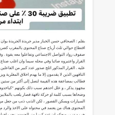
اقتطاع حوالي ثلث أرباح صناع المحتوى بالمغرب كضريبة س
صفوف رواد التواصل الاجتماعي وتفاعلوا معه بقوة . وقد
القرار واعتبروه صائبا وفي محله سيما وان اغلب صناع
عليه . القرار المذكور اثلج صدور عدد كبير من الفاعل
التافهين الذين لا يقدمون إلا ما يهدم اخلاق المغلربة و
فطالب بمضاعفة هذه القيمة لتصل إلى أكثر من ستين با
مجهود يذكر ، و علل احدهم سبب ذلك بكونهم “كياخدوها
وضحاها بسبب كلمة او حركة تافهة فصار يلعب بالملايي
السيارات ويسكن القصور ، لكن الذنب ذنب من جعل من 
المحتوى هناك من يعتمد في محتواه على الاخذ والرد مع
هب و دب ، وبحكم ان عدد كبيرا من الجمهور يحب اخبار 