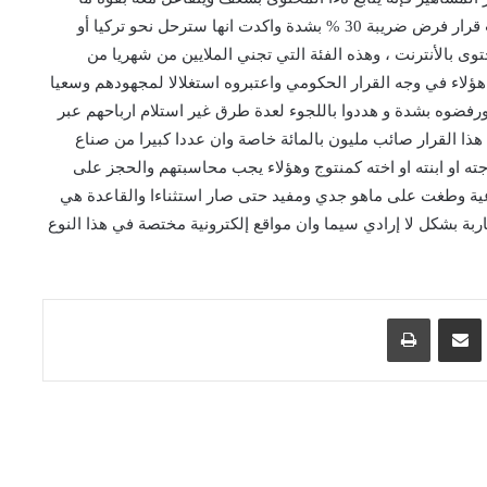
يضاعف أرباح هؤلاء التافهين . و طبعا هناك فئة عارضت قرار فرض ضريبة 30 % بشدة واكدت انها سترحل نحو تركيا أو
وى بالأنترنت ، وهذه الفئة التي تجني الملايين من شهريا من
 هؤلاء في وجه القرار الحكومي واعتبروه استغلالا لمجهودهم وسعيا
رفضوه بشدة و هددوا باللجوء لعدة طرق غير استلام ارباحهم عبر
 هذا القرار صائب مليون بالمائة خاصة وان عددا كبيرا من صناع
ته او ابنته او اخته كمنتوج وهؤلاء يجب محاسبتهم والحجز على
عية وطغت على ماهو جدي ومفيد حتى صار استثناءا والقاعدة هي
ربة بشكل لا إرادي سيما وان مواقع إلكترونية مختصة في هذا النوع
اسنجر
مشاركة عبر البريد
طباعة