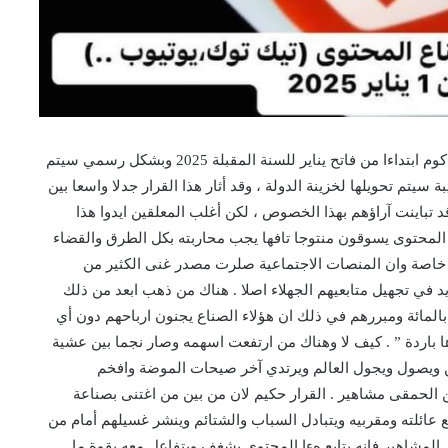
بقلم : الصحافي حسن الخباز مدير جريدة الجريدة بوان كوم ابتداءا من فاتح يناير للسنة المقبلة 2025 وبشكل رسمي سيتم
يتم تحويلها لخزينة الدولة ، وقد أثار هذا القرار جدلا واسعا بين
 تباينت آراؤهم بهذا الخصوص ، لكن أغلب المعلقين ايدوا هذا
 المحتوى يسوقون منتوجا تافها يجب محاربته بكل الطرق والقضاء
ين خاصة وان المنصات الاجتماعية صلرت مصدر غنى الكثير من
يزيد في تجهيل متابعيهم الجهلاء اصلا . هناك من ذهب ابعد من ذلك
لمائة ومبررهم في ذلك ان هؤلاء الصناع يجنون ارباحهم دون أي
 باردة ” . كيف لا وهناك من ارتفعت اسهمه وصار نجما بين عشية
ن ويصول ويجول العالم ويرتدي آخر صيحات الموضة وافخم
الحمقى مشاهير . القرار حكيم لان من بين من اغتنى بصناعة
 عائلته ومقربيه ويتبادل السباب والشتائم وينشر غسيلهم أمام من
المشاهير فإنه يتابع هءا المحتوى بشغف ويتفاعل معه بقوة ما