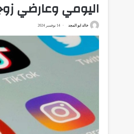
اليومي وعارضي زوج
خالد ابو المجد
14 نوفمبر 2024