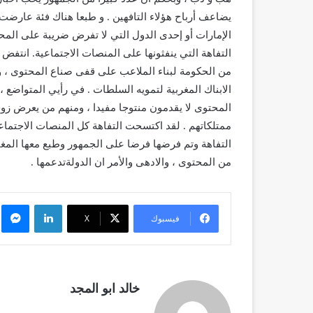
الإمارات أو إحدى الدول التي لا تفرض ضريبة على المحت
التفاهة التي ينفثونها على المنصات الاجتماعية. انتفض
من الحكومة لبناء الملاعب على قفى صناع المحتوى ، و
الابناك المغربية لتمويه السلطات . في رأيي المتواضع ،
المحتوى لا يقدمون منتوجا مفيدا ، ومنهم من يعرض زوج
ممتلكاتهم . لقد اكتسحت التفاهة كل المنصات الاجتما
التفاهة وتم فرضها فرضا على الجمهور وطبع معها المغا
من المحتوى ، والادهى والأمر ان الدولةتدعمها .
لينكدإن
م
فيسبوك
X
خالد ابو المجد