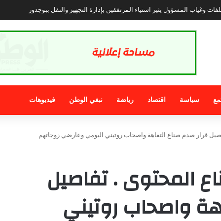
غربي هز المنصات الاجتماعية بتوسله لضابط إسباني لكي لا يعيده للمغرب .
مع
سياسة
اقتصاد
رياضة
نبغي الوطن
فيديوهات
ى صناع المحتوى . تفاصيل
اهة واصحاب روتيني