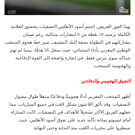
بهذا الفوز العريض، اختتم أسود الأطلس التصفيات بتحقيق العلامة
الكاملة برصيد 18 نقطة من 6 انتصارات متتالية، رغم ضمان
مشاركتهم في البطولة بصفة البلد المضيف. تميز خط هجوم المنتخب
الوطني المغربي بأداء استثنائي، حيث سجل 26 هدفًا، بينما لم تهتز
شباكه سوى مرتين فقط، في إشارة واضحة إلى القوة الدفاعية
والهجومية للمنتخب.
التفوق الهجومي والدفاعي
أظهر المنتخب المغربي أداءً هجوميًا ودفاعيًا مذهلاً طوال مشوار
التصفيات. وقد تألق اللاعبون بشكل لافت في جميع المباريات، مما
جعلهم الفريق الأكثر تسجيلاً للأهداف في التصفيات. كانت المباراة
أمام ليسوتو بمثابة تأكيد جديد على تفوق أسود الأطلس، حيث
سيطروا على مجريات اللعب منذ البداية وحتى النهاية.