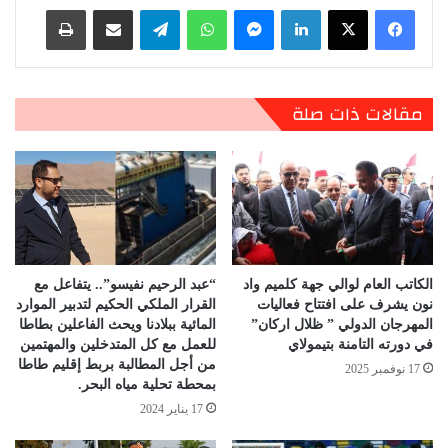
لينكدإن
ماسنجر
واتساب
تيلقرام
مشاركة عبر البريد
طباعة
مقالات ذات صلة
الكاتب العام لوالي جهة كلميم واد
“عبد الرحيم نفيسو”.. يتفاعل مع
نون يشرف على افتتاح فعاليات
القرار الملكي الحكيم لتدبير الموارد
المهرجان الدولي ” ظلال اركان”
المائية ببلادنا ويحث الفاعلين بطاطا
في دورته التامنة بتيمولاي
للعمل مع كل المتدخلين والمهتمين
من أجل المطالبة بربط إقليم طاطا
17 نوفمبر 2025
بمحطة تحلية مياه البحر.
17 يناير 2024