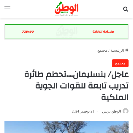
بحث عن
الق
الرئيسية
/
مجتمع
مجتمع
عاجل/ بنسليمان….تحطم طائرة
تدريب تابعة للقوات الجوية
الملكية
الوطن بريس
21 نوفمبر 2024