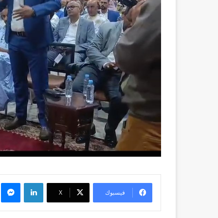
لينكدإن
م
فيسبوك
X