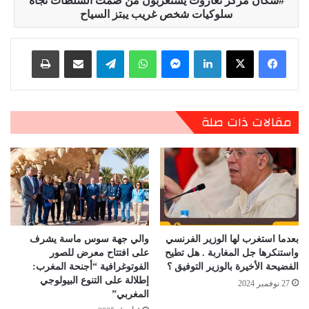
سكان مركز تغازوت يستغربون من صمت السلطات تجاه
سلوكيات شخص غريب يبتز السياح
لينكدإن
ماسنجر
واتساب
تيلقرام
مشاركة عبر البريد
طباعة
مقالات ذات صلة
بعدما استغرب لها الوزير الفرنسي
والي جهة سوس ماسة يشرف
واستنكرها جل المغاربة . هل تطيح
على افتتاح معرض للصور
الفضيحة الأخيرة بالوزير التوفيق ؟
الفوتوغرافية “أجنحة المغرب:
إطلالة على التنوع البيولوجي
27 نوفمبر 2024
المغربي”