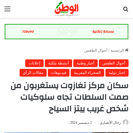
بحث عن
الق
الرئيسية
/
أحوال الطقس
أحوال الطقس
أخبار وطنية
أنشطة ملكية
إعلانات
اخبار دولية
الصحراء المغربية
فيديوهات
مقالات الرأي
سكان مركز تغازوت يستغربون من
صمت السلطات تجاه سلوكيات
شخص غريب يبتز السياح
رحال الأنصاري
2 ديسمبر 2024