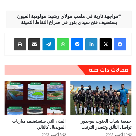
مواجهة نارية في ملعب مولاي رشيد: مولودية العيون
يستضيف فتح سيدي بنور في صراع النقاط الثمينة
لينكدإن
ماسنجر
واتساب
تيلقرام
مشاركة عبر البريد
طباعة
مقالات ذات صلة
جمعية شباب الجنوب ببوجدور
المدن التي ستستضيف مباريات
تواصل التألق وتتصدر الترتيب
المونديال كالتالي
19 أكتوبر 2025
5 أكتوبر 2023