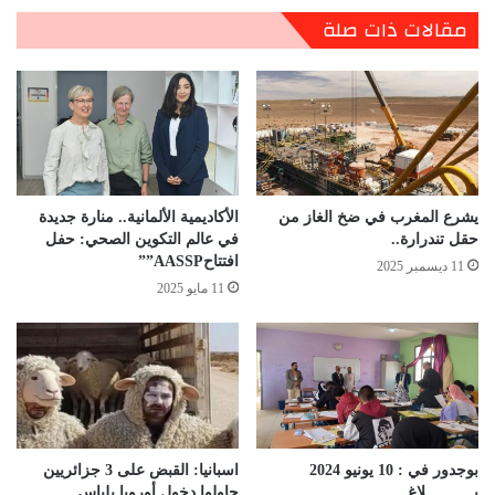
مقالات ذات صلة
يشرع المغرب في ضخ الغاز من
الأكاديمية الألمانية.. منارة جديدة
حقل تندرارة..
في عالم التكوين الصحي: حفل
افتتاحAASSP””
11 ديسمبر 2025
11 مايو 2025
بوجدور في : 10 يونيو 2024
اسبانيا: القبض على 3 جزائريين
بـــــــــــلاغ
حاولوا دخول أوروبا بلباس