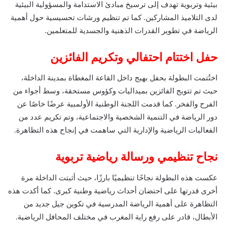
بيئية وتربوية تهدف إلى ترسيخ مبادئ الاستدامة والمسؤولية البيئية
لدى التلاميذ المشاركين. كما تم تنظيم ورشات تحسيسية حول أهمية
الرياضة في تطوير القدرات الذهنية والجسدية للمتعلمين.
حفل اختتام احتفالي وتكريم الفائزين
اختُتمت البطولة بحفل بهيج داخل القاعة المغطاة بمدينة الداخلة،
حيث تم تتويج الفائزين بميداليات وكؤوس مستحقة، وسط أجواء من
الفرح والفخر. كما قدمت اللجنة الوطنية الأولمبية عرضًا خاصًا عن
دور الرياضة في التنمية الشخصية والاجتماعية، وتم تكريم عدد من
الفعاليات الرياضية والإدارية التي ساهمت في إنجاح هذه التظاهرة.
نجاح تنظيمي ورسالة رياضية تربوية
عكست هذه البطولة نجاحًا تنظيميًا بارزًا، حيث أثبتت الداخلة مرة
أخرى قدرتها على احتضان أحداث رياضية وطنية كبرى. كما أكدت هذه
التظاهرة على أهمية الرياضة المدرسية في تكوين جيل جديد من
الأبطال، قادر على رفع راية المغرب في مختلف المحافل الرياضية.