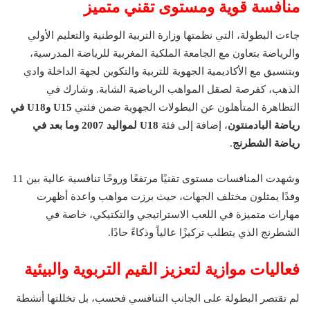
منافسة قوية ومستوى تقني متميز
جاءت البطولة، التي نظمتها وزارة التربية الوطنية والتعليم الأولي
والرياضة بتعاون مع الجامعة الملكية المغربية للرياضة المدرسية،
وبتنسيق مع الأكاديمية الجهوية للتربية والتكوين لجهة الداخلة وادي
الذهب، كفرصة لصقل المواهب الرياضية الشابة. وشارك في
التظاهرة المتأهلون عن البطولات الجهوية ضمن فئتي
U15 وU18 في
رياضة البادمنتون
، إضافة إلى فئة
U18 لمواليد 2007 وما بعد في
رياضة الشطرنج
.
وشهدت المنافسات مستوى تقنيًا مرتفعًا وروحًا تنافسية عالية بين 11
وفدًا يمثلون مختلف الجهات، حيث برزت مواهب واعدة أظهرت
مهارات متميزة في اللعب الاستراتيجي والتكتيكي، خاصة في
الشطرنج الذي يتطلب تركيزًا عالياً وذكاءً حادًا.
فعاليات موازية لتعزيز القيم التربوية والبيئية
لم تقتصر البطولة على الجانب التنافسي فحسب، بل تخللتها أنشطة