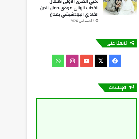
تحيي الذكرى الأولى لانتقال
القطب الرباني مولاي جمال الدين
القادري البودشيشي بمداغ
6 أغسطس 2026
تابعنا على
فيسبوك
X
يوتيوب
انستقرام
واتساب
الإعلانات