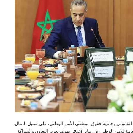
ن القانوني وحماية حقوق موظفي الأمن الوطني. على سبيل المثال،
تم توقيع اتفاقية شراكة بين محكمة النقض والمديرية العامة للأمن الوطني في يناير 2024، بهدف تعزيز التعاون والشراكة