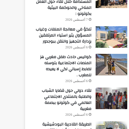
المستدامة خلال لقاء حول العمل
المناخي والحوكمة البيئية
بكوتونو :
7 أغسطس 2026
تلكؤ في معالجة الملفات وغياب
المسؤول يثير استياء المرتفقين
بإدارة التجهيز والنقل ببوجدور
6 أغسطس 2026
كواليس حادث طفل مغربي هز
المنصات الاجتماعية بتوسله
لضابط إسباني لكي لا يعيده
للمغرب .
6 أغسطس 2026
لقاء دولي حول قضايا الشباب
والطلبة بالمنتدى الاجتماعي
العالمي في كوتونو ببصمة
مغربية
6 أغسطس 2026
الطريقة القادرية البودشيشية