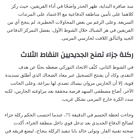
منذ صافرة البداية، ظهر الحذر واضحًا في أداء الفريقين، حيث ركز
كلاهما على تأمين مناطقه الدفاعية مع الاعتماد على المرتدات
السريعة. وعلى الرغم من بعض المحاولات الخطيرة، لم ينجح أي من
الفريقين في هز الشباك خلال الشوط الأول، بفضل التمركز الدفاعي
الجيد والتألق اللافت لحارسي المرمى.
ركلة جزاء تمنح الجديديين النقاط الثلاث
في الشوط الثاني، كثّف الاتحاد التوركي ضغطه بحثًا عن هدف
التقدم، وكاد أن يفتتح التسجيل عبر معاد الضحاك الذي أطلق تسديدة
قوية، إلا أن الحارس مروان بيساك تصدى لها ببراعة. وعلى الجانب
الآخر، أضاع مصطفى السهد فرصة محققة بعد مراوغته الحارس، لكنه
سدد الكرة خارج المرمى بشكل غريب.
وجاءت لحظة الحسم في الدقيقة 75، عندما احتسب الحكم ركلة جزاء
لصالح الدفاع الجديدي بعد تدخل قوي داخل منطقة الجزاء، أكدت
صحته تقنية الفار. وتولى خالد بابا تنفيذ الركلة بنجاح، ليضع فريقه في