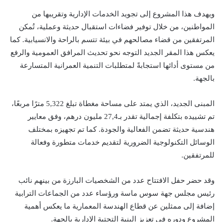
ويهدف هذا المشروع إلى تجويد الخدمات الإدارية وتقريبها من
المواطنين، من خلال توفير فضاءات استقبال حديثة وعملية، تُمكن
المرتفقين من قضاء مصالحهم في بيئة تتسم بالراحة والانسيابية. كما
يعكس هذا المقر الجديد التوجه نحو تحديث المرافق العمومية والرفع
من مستوى أدائها استجابةً لمتطلبات التنمية العمرانية المتسارعة
بالجهة.
المبنى الجديد، الذي يمتد على مساحة مغطاة تبلغ 5,322 مترًا مربعًا،
تم تشييده بتكلفة إجمالية تقدر بـ27,4 مليون درهم، وفق معايير
هندسية حديثة تضمن الفعالية والجودة. كما تم تجهيزه بمختلف
الوسائل التكنولوجية الضرورية لتقديم خدمات متطورة وفعالة
للمرتفقين.
وقد حضر حفل الافتتاح عدد من الشخصيات البارزة من بينهم نائب
رئيس مجلس جهة سوس ماسة ورؤساء عدد من الجماعات الترابية
إضافة إلى ممثلين عن قطاع الهندسة المعمارية ما يعكس أهمية
المشروع ودوره في تعزيز البنية التحتية الإدارية بالجهة.