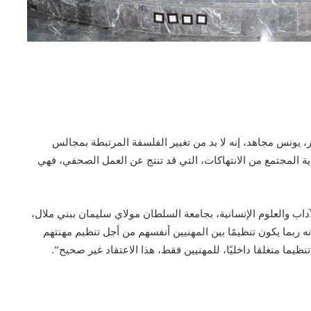
، يونس مجاهد، إنه لا بد من تغيير الفلسفة المرتبطة بمجالس
المجتمع من الانتهاكات، التي قد تنتج عن العمل الصحفي، فهي
ظمة، يوم 2 ماي 2025، في كلية الآداب والعلوم الإنسانية، بجامعة السلطان مولاي سليمان ببني ملال،
ه ربما يكون تنظيمًا بين المهنيين أنفسهم من أجل تنظيم مهنتهم
نظيما منغلقا داخليًا، للمهنيين فقط، هذا الاعتقاد غير صحيح”.