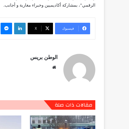
الرقمي”، بمشاركة أكاديميين وخبراء مغاربة و أجانب.
لينكدإن
م
فيسبوك
X
الوطن بريس
موقع
الويب
مقالات ذات صلة