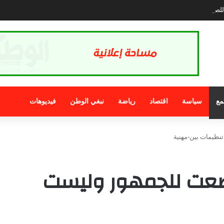
صحافة.. الذي نريد
مع
سياسة
اقتصاد
رياضة
نبغي الوطن
فيديوهات
نظيمات بين-مهنية
عت للجمهور وليست