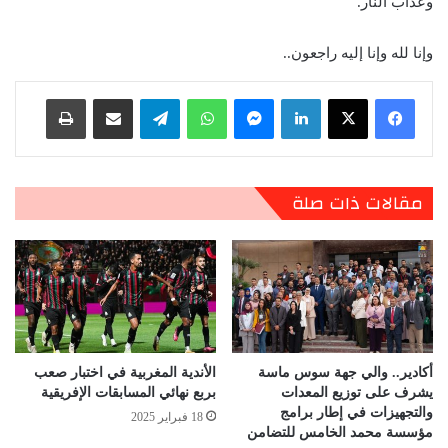
وعذاب النار.
وإنا لله وإنا إليه راجعون..
لينكدإن
ماسنجر
واتساب
تيلقرام
مشاركة عبر البريد
طباعة
مقالات ذات صلة
أكادير.. والي جهة سوس ماسة
الأندية المغربية في اختبار صعب
يشرف على توزيع المعدات
بربع نهائي المسابقات الإفريقية
والتجهيزات في إطار برامج
18 فبراير 2025
مؤسسة محمد الخامس للتضامن