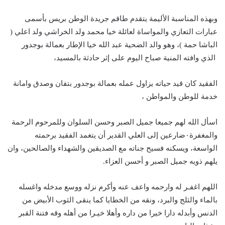
وبهذه المناسبة الأليمة يتقدم طاقم جريدة الوطن بريس بأسمى
عبارات التعازي والمواساة لعائلة خيا محمد ولد الخراشي ولد اعلي (
الباشا حمة )، وهو والد الضحية عبد الله خيا الإطار بعمالة بوجدور
الذي وافته المنية صباح اليوم على إثر حادثة بالمسيد،
الفقيد كان قيد حياته يزاول عمله بعمالة بوجدور بتفان وصدق وامانة
خدمة للوطن والمواطن ،
اسأل الله لهم جميعا جميل الصبر وحسن السلوان وللمرحوم الرحمة
والمغفرة٠ضارعين إلى العلي القدير أن يتغمد الفقيد برحمته
الواسعة، ويسكنه فسيح جناته مع الصديقين والشهداء والصالحين، وان
يلهم ذويه جميل الصبر و أحسن العزاء.
اللهم اغفـر له وارحمه واعف عنه وأكرم نزله ووسع مدخله واغسله
بالماء والثلج والبرد، ونقه من الخطايا كما ينقى الثوب الأبيض من
الدنس وأبدله دارا خيرا من داره وأهلا خيـرا من أهله وقه فتنة القبر