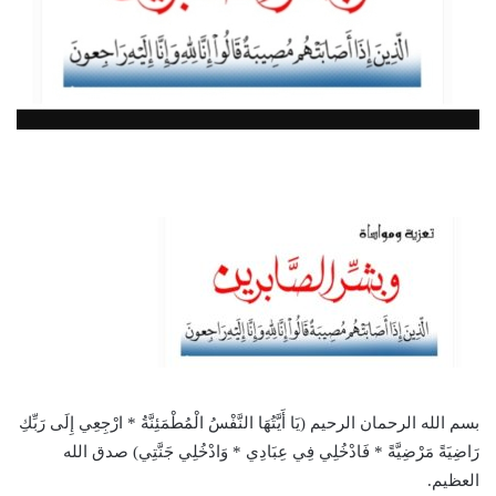
بسم الله الرحمان الرحيم (يَا أَيَّتُهَا النَّفْسُ الْمُطْمَئِنَّةُ * ارْجِعِي إِلَى رَبِّكِ
رَاضِيَةً مَرْضِيَّةً * فَادْخُلِي فِي عِبَادِي * وَادْخُلِي جَنَّتِي) صدق الله
العظيم.