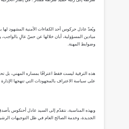
ويُعدّ عادل حركوس أحد الكفاءات الأمنية المشهود لها 
ميادين المسؤولية، أبان خلالها عن حسّ عالٍ بالواجب، و
وضوابط المهنة.
هذه الترقية ليست فقط اعترافًا بمساره المهني، بل تحفيزً
على سياسة الاعتراف بالمجهودات التي تنهجها الإدارة ا
وبهذه المناسبة، نتقدّم إلى السيد عادل أحنكوس بأصدق ا
الجديدة، وخدمة الصالح العام في ظل التوجيهات الرشي