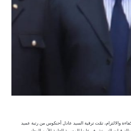
اءة والالتزام، تمّت ترقية السيد عادل أحنكوس من رتبة عميد
لترقيات التي تشرف عليها المديرية العامة للأمن الوطني.