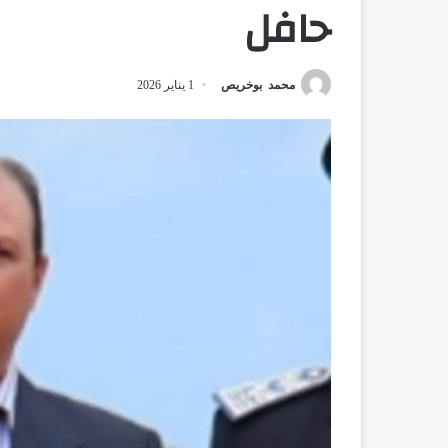
حافل
محمد بوخريص
1 يناير 2026