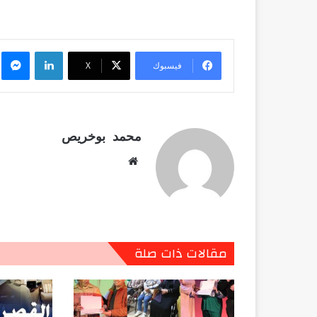
لينكدإن
م
فيسبوك
X
محمد بوخريص
موقع
الويب
مقالات ذات صلة