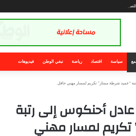
صحافة.. الذي نريد
مع
سياسة
اقتصاد
رياضة
نبغي الوطن
فيديوهات
بة “عميد شرطة ممتاز” تكريم لمسار مهني حافل
عادل أحنكوس إلى رتبة
 تكريم لمسار مهني