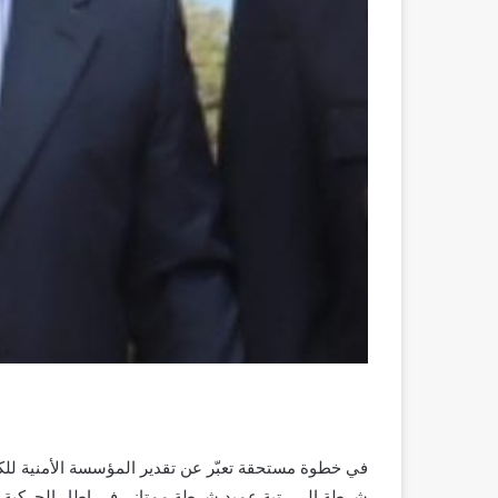
في خطوة مستحقة تعبّر عن تقدير المؤسسة الأمنية للكف
شرطة إلى رتبة عميد شرطة ممتاز . في إطار الحركية وا