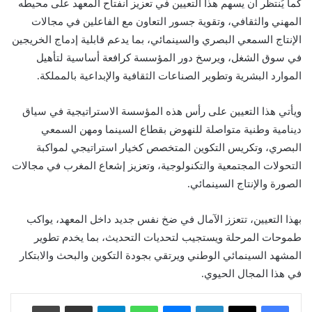
كما يُنتظر أن يسهم هذا التعيين في تعزيز انفتاح المعهد على محيطه
المهني والثقافي، وتقوية جسور التعاون مع الفاعلين في مجالات
الإنتاج السمعي البصري والسينمائي، بما يدعم قابلية إدماج الخريجين
في سوق الشغل، ويرسخ دور المؤسسة كرافعة أساسية لتأهيل
الموارد البشرية وتطوير الصناعات الثقافية والإبداعية بالمملكة.
ويأتي هذا التعيين على رأس هذه المؤسسة الاستراتيجية في سياق
دينامية وطنية متواصلة للنهوض بقطاع السينما ومهن السمعي
البصري، وتكريس التكوين المتخصص كخيار استراتيجي لمواكبة
التحولات المجتمعية والتكنولوجية، وتعزيز إشعاع المغرب في مجالات
الصورة والإنتاج السينمائي.
بهذا التعيين، تتعزز الآمال في ضخ نفس جديد داخل المعهد، يواكب
طموحات المرحلة ويستجيب لتحديات التحديث، بما يخدم تطوير
المشهد السينمائي الوطني ويرتقي بجودة التكوين والبحث والابتكار
في هذا المجال الحيوي.
لينكدإن
ماسنجر
واتساب
تيلقرام
مشاركة عبر البريد
طباعة