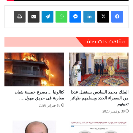
لينكدإن
ماسنجر
واتساب
تيلقرام
مشاركة عبر البريد
طباعة
مقالات ذات صلة
الملك محمد السادس يستقبل عددا
كتالونيا …مصرع خمسة شبان
من السفراء الجدد ويسلمهم ظهائر
مغاربة في حريق مهول….
تعيينهم
18 فبراير 2026
30 نوفمبر 2023