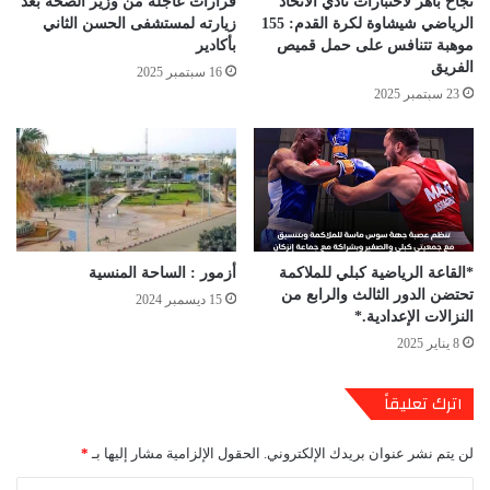
نجاح باهر لاختبارات نادي الاتحاد
قرارات عاجلة من وزير الصحة بعد
الرياضي شيشاوة لكرة القدم: 155
زيارته لمستشفى الحسن الثاني
موهبة تتنافس على حمل قميص
بأكادير
الفريق
16 سبتمبر 2025
23 سبتمبر 2025
*القاعة الرياضية كبلي للملاكمة
أزمور : الساحة المنسية
تحتضن الدور الثالث والرابع من
15 ديسمبر 2024
النزالات الإعدادية.*
8 يناير 2025
اترك تعليقاً
لن يتم نشر عنوان بريدك الإلكتروني.
الحقول الإلزامية مشار إليها بـ
*