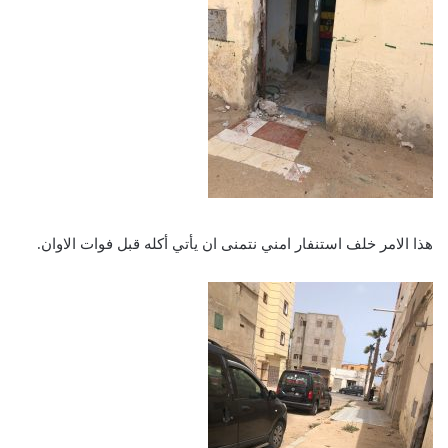
هذا الامر خلف استنفار امني نتمنى ان يأتي أكله قبل فوات الاوان.