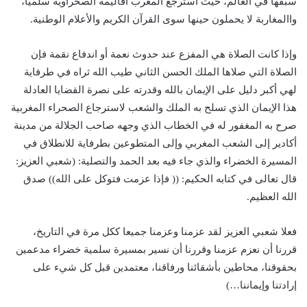
سبقها في العالم، حيث استرجع المغرب أقاليمه الصحراوية سلميا،
واالمغاربة لا يحملون حينها سوى القرآن الكريم والأعلام الوطنية.
وإذا كانت الصلاة هي المفزع عند حدوث نعمة أو اندفاع نقمة فإن
الصلاة التي صلاها الملك الحسن الثاني طيب الله ثراه في طرفاية
لهي أكبر دليل على الإيمان بالله وقدرته على نصرة القضايا العادلة
هذا الإيمان الذي تسلح به الملك والشعب لاسترجاع الصحراء المغربية
صرح به المغفور له في الخطاب الذي وجهه صاحب الجلالة من مدينة
أكادير إلى الشعب المغربي وإلى المتطوعين بطرفاية للانطلاق في
المسيرة الخضراء والذي جاء فيه بعد الحمد والتصلية: (شعبي العزيز:
قال تعالى في كتابه الحكيم: (( فإذا عزمت فتوكل على الله)) صدق
الله العظيم.
فعلا شعبي العزيز لقد عزمنا وعزمنا جميعا ككل مرة في التاريخ،
قررنا أن نعزم عزمنا وقررنا أن نسير بمسيرة سلمية خضراء مدعمين
بحقوقنا، محاطين بأشقائنا ورفاقنا، معتمدين قبل كل شيء على
إرادتنا وإيماننا…)