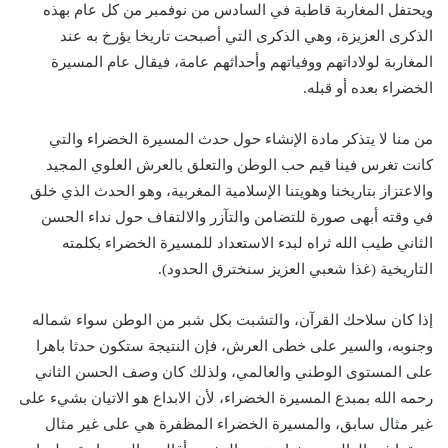
ويحتفل المغاربة قاطبة في السادس من نوفمبر من كل عام بهذه
الذكرى العزيزة، وهي الذكرى التي أصبحت تاريخا يؤرخ به عند
المغاربة لولاداتهم ووفياتهم وأحداثهم عامة، فيقال عام المسيرة
الخضراء بعده أو قبله.
من منا لا يتذكر مادة الإنشاء حول حدث المسيرة الخضراء والتي
كانت تغرس فينا قيم حب الوطن والتعلق بالعرش العلوي المجيد
والاعتزاز بتاريخنا وهويتنا الإسلامية المغربية، وهو الحدث الذي خلق
في وقته أبهى صورة للتضامن والتآزر والالتفاف حول نداء الحسن
الثاني طيب الله ثراه لبدء الاستعداد للمسيرة الخضراء بكلمته
التاريخية (غذا شعبي العزيز سنخترق الحدود).
إذا كان سلاحك القرآن، والتشبت بكل شبر من الوطن سواء شماله
وجنوبه، والسير على خطى العرش، فإن النتيجة ستكون حدثا باهرا
على المستوى الوطني والعالمي، ولذلك كان وصف الحسن الثاني
رحمه الله بمبدع المسيرة الخضراء، لأن الابداع هو الاتيان بشيء على
غير مثال سابق، والمسيرة الخضراء المظفرة هي على غير مثال