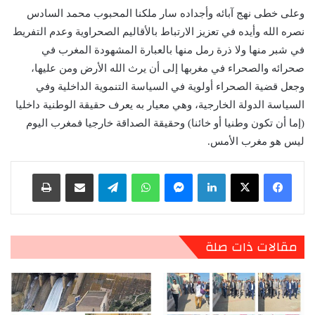
وعلى خطى نهج آبائه وأجداده سار ملكنا المحبوب محمد السادس
نصره الله وأيده في تعزيز الارتباط بالأقاليم الصحراوية وعدم التفريط
في شبر منها ولا ذرة رمل منها بالعبارة المشهودة المغرب في
صحرائه والصحراء في مغربها إلى أن يرث الله الأرض ومن عليها،
وجعل قضية الصحراء أولوية في السياسة التنموية الداخلية وفي
السياسة الدولة الخارجية، وهي معيار به يعرف حقيقة الوطنية داخليا
(إما أن تكون وطنيا أو خائنا) وحقيقة الصداقة خارجيا فمغرب اليوم
ليس هو مغرب الأمس.
لينكدإن
ماسنجر
واتساب
تيلقرام
مشاركة عبر البريد
طباعة
مقالات ذات صلة