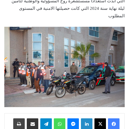
التي أبدت استعدادا مسستشعرة روح المسؤولية والوطنية لتأمين
ليلة نهاية سنة 2024 التي كانت حصيلتها الامنية في المستوى
المطلوب
لينكدإن
ماسنجر
واتساب
تيلقرام
مشاركة عبر البريد
طباعة