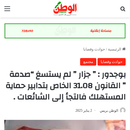
بحث عن
الق
الرئيسية
/
حوادث وقضايا
حوادث وقضايا
مجتمع
بوجدور : ” جزار ” لم يستسغ “صدمة
” القانون 31.08 الخاص بتدابير حماية
المستهلك فالتجأ إلى الشائعات .
الوطن بريس
2 يناير 2025