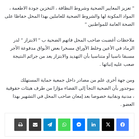
” تعزيز المعايير الصحية وشروط النظافة ، التخزين جودة الاطعمة ،
المواد المكونة لها والشروط الصحية للعاملين بهذا المحل حفاظا على
الصحة العامة للمواطنين ”
ملاحظات أغضبت صاحب المحل فاتهم الضحية ب ” الابتزاز ” لدر
الرماد في الأعين وخلط الأوراق مسخرا بعض الأبواق مدفوعة الأجر
مسبقا ناسيا أو متناسيا بأن التهديد والابتزاز يعد من جرائم النتيجة
صعب عليه إتباثها .
ومن جهة أخرى علم من مصادر داخل جمعية حماية المستهلك
ببوجدور بأن الضحية التجأ إلى القضاء مؤازا من طرف هيئات حقوقية
، مدنية ونقابية خصوصا بعد إمعان صاحب المحل في التشهير بهذا
العضو .
لينكدإن
ماسنجر
واتساب
تيلقرام
مشاركة عبر البريد
طباعة