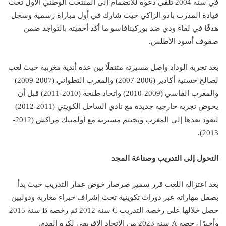
في سنة 2004 تلقى دعوة للانضمام إلى المنتخب الوطني الأول تحت
قيادة المدرب بادو الزاكي حيث شارك في أول مباراة رسمية وسجل
هدفًا في لقاء ودي ضد بوركينافاسو ما أكد أحقيته بالتواجد ضمن
صفوف أسود الأطلس.
بعد تجربة الوداد واصل مسيرته متنقلًا بين عدة أندية مغربية حيث لعب
لصالح حسنية أكادير (2006-2007) والمغرب التطواني (2007-2009)
والمغرب الفاسي (2009-2010) واتحاد طنجة (2010-2011) قبل أن
يخوض تجربة خارجية جديدة مع نادي الساحل الكويتي (2011-2012)
ليعود بعدها إلى المغرب ويختتم مسيرته مع أولمبيك مراكش (2012-
2013).
التحول إلى التدريب وصناعة المجد
بعد اعتزاله اللعب قرر سمير صرصار خوض غمار التدريب حيث بدأ
بصقل مهاراته عبر دورات تكوينية تحت إشراف خبراء مغاربة ودوليين
حصل خلالها على رخصة التدريب C سنة 2012 ثم رخصة B سنة 2015
وأخيرًا رخصة A سنة 2023 من الاتحاد الإفريقي لكرة القدم.