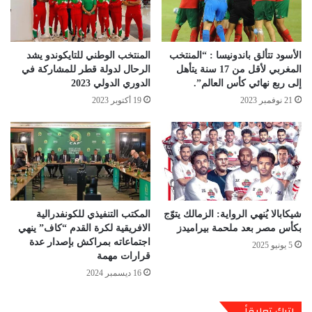
الأسود تتألق باندونيسا : “المنتخب
المنتخب الوطني للتايكوندو يشد
المغربي لأقل من 17 سنة يتأهل
الرحال لدولة قطر للمشاركة في
إلى ربع نهائي كأس العالم”.
الدوري الدولي 2023
21 نوفمبر 2023
19 أكتوبر 2023
شيكابالا يُنهي الرواية: الزمالك يتوّج
المكتب التنفيذي للكونفدرالية
بكأس مصر بعد ملحمة بيراميدز
الافريقية لكرة القدم “كاف” ينهي
اجتماعاته بمراكش بإصدار عدة
5 يونيو 2025
قرارات مهمة
16 ديسمبر 2024
اترك تعليقاً