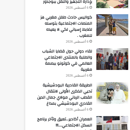
بإدارة التجهيز والنقل ببوجدور
6 أغسطس 2026
كواليس حادث طفل مغربي هز
المنصات الاجتماعية بتوسله
لضابط إسباني لكي لا يعيده
للمغرب .
6 أغسطس 2026
لقاء دولي حول قضايا الشباب
والطلبة بالمنتدى الاجتماعي
العالمي في كوتونو ببصمة
مغربية
6 أغسطس 2026
الطريقة القادرية البودشيشية
تحيي الذكرى الأولى لانتقال
القطب الرباني مولاي جمال الدين
القادري البودشيشي بمداغ
6 أغسطس 2026
العمران أكادير…تعيق وتأخر برنامج
السكن الاجتماعي….!!!