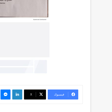
لينكدإن
م
فيسبوك
X