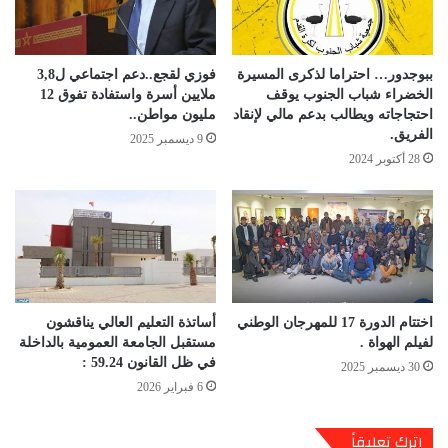
ببوجدور… احتراما لذكرى المسيرة
فوزي لقجع..دعم اجتماعي ل3,8
الخضراء شباب الجنوب يوقف
ملايين أسرة واستفادة تفوق 12
احتجاجاته ويطالب بدعم مالي لإنقاد
مليون مواطن..
الفريق.
9 ديسمبر 2025
28 أكتوبر 2024
اختتام الدورة 17 للمهرجان الوطني
أساتذة التعليم العالي يناقشون
لفيلم الهواة .
مستقبل الجامعة العمومية بالداخلة
في ظل القانون 59.24 :
30 ديسمبر 2025
6 فبراير 2026
اترك تعليقاً