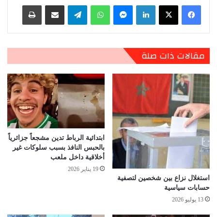
لينكدإن
ماسنجر
واتساب
تيلقرام
مشاركة عبر البريد
طباعة
مقالات ذات صلة
ابتدائية الرباط تدين مشجعاً جزائرياً
بالحبس النافذ بسبب سلوكات غير
أخلاقية داخل ملعب
19 يناير 2026
استغلال نزاع بين شخصين لتصفية
حسابات سياسية
13 يوليو 2026