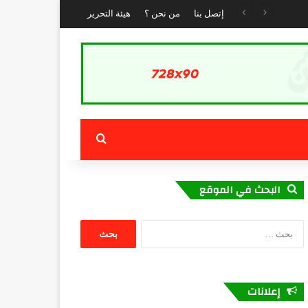
الطريقة القادرية البودشيشية تحيي الذكرى الأولى لانتقال القطب الرباني مولاي جمال الدين القادري البودشيشي بمداغ
إتصل بنا
من نحن ؟
هيئة التحرير
بحث عن
البحث في الموقع
البحث
عن:
إعلانات