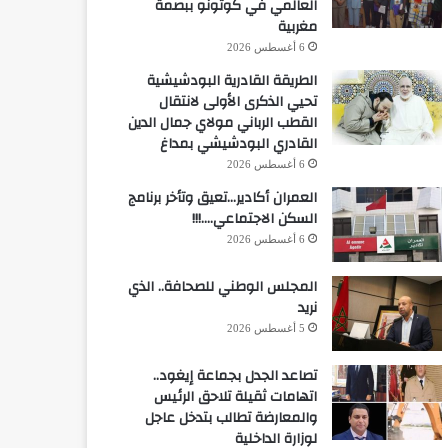
العالمي في كوتونو ببصمة
مغربية
6 أغسطس 2026
الطريقة القادرية البودشيشية
تحيي الذكرى الأولى لانتقال
القطب الرباني مولاي جمال الدين
القادري البودشيشي بمداغ
6 أغسطس 2026
العمران أكادير…تعيق وتأخر برنامج
السكن الاجتماعي….!!!
6 أغسطس 2026
المجلس الوطني للصحافة.. الذي
نريد
5 أغسطس 2026
تصاعد الجدل بجماعة إيغود..
اتهامات ثقيلة تلاحق الرئيس
والمعارضة تطالب بتدخل عاجل
لوزارة الداخلية