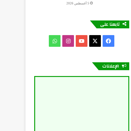
5 أغسطس 2026
تابعنا على
فيسبوك
X
يوتيوب
انستقرام
واتساب
الإعلانات