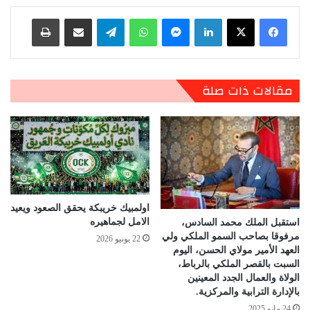
لينكدإن
ماسنجر
واتساب
تيلقرام
مشاركة عبر البريد
طباعة
مقالات ذات صلة
اولمبيك خريبكة يحقق الصعود ويعيد
الامل لجماهيره
استقبل الملك محمد السادس،
مرفوقا بصاحب السمو الملكي ولي
22 يونيو 2026
العهد الأمير مولاي الحسن، اليوم
السبت بالقصر الملكي بالرباط،
الولاة والعمال الجدد المعينين
بالإدارة الترابية والمركزية.
24 مايو 2025