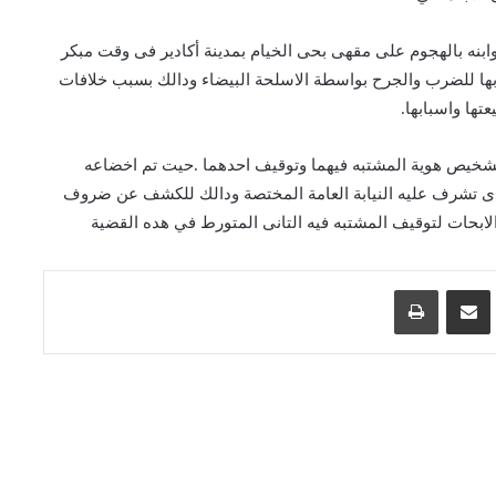
وابنه بالهجوم على مقهى بحى الخيام بمدينة أكادير فى وقت مبكر
بها للضرب والجرح بواسطة الاسلحة البيضاء ودالك بسبب خلافات
تها واسبابها.
تشخيص هوية المشتبه فيهما وتوقيف احدهما .حيت تم اخضاعه
لدى تشرف عليه النيابة العامة المختصة ودالك للكشف عن ضروف
 الابحات لتوقيف المشتبه فيه التانى المتورط في هده القضية
اسنجر
مشاركة عبر البريد
طباعة