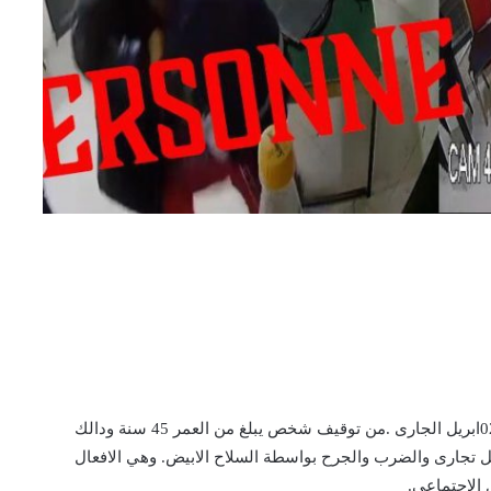
تمكنت عناصر الشرطة بولاية امن اكادير يومه الاربعاء 02ابريل الجارى .من توقيف شخص يبلغ من العمر 45 سنة ودالك
 تجارى والضرب والجرح بواسطة السلاح الابيض. وهي الافعال
الاجتماعي.